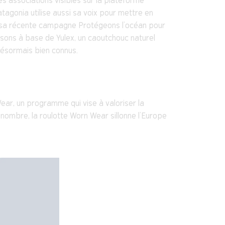
es associations visibles sur la plateforme
tagonia utilise aussi sa voix pour mettre en
ns sa récente campagne Protégeons l’océan pour
isons à base de Yulex, un caoutchouc naturel
désormais bien connus.
ar, un programme qui vise à valoriser la
 nombre, la roulotte Worn Wear sillonne l’Europe