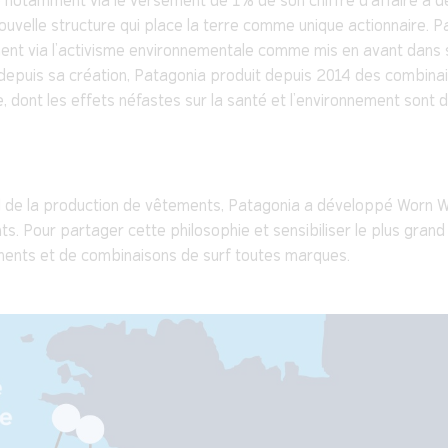
se notamment via le versement de 1% de son chiffre d’affaire à d
velle structure qui place la terre comme unique actionnaire. Pa
amment via l’activisme environnementale comme mis en avant da
 depuis sa création, Patagonia produit depuis 2014 des combina
dont les effets néfastes sur la santé et l’environnement sont 
 de la production de vêtements, Patagonia a développé Worn We
ts. Pour partager cette philosophie et sensibiliser le plus grand
ments et de combinaisons de surf toutes marques.