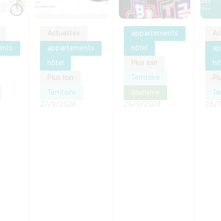
Actualités
appartements
Ac
ents
appartements
hôtel
ap
hôtel
Plus loin
hô
Plus loin
Territoire
Pl
Territoire
tourisme
Ter
27/9/2024
26/9/2024
26/